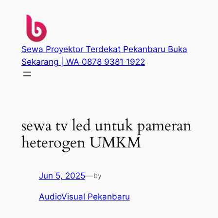
Skip
to
content
Sewa Proyektor Terdekat Pekanbaru Buka
Sekarang | WA 0878 9381 1922
sewa tv led untuk pameran
heterogen UMKM
Jun 5, 2025
—
by
AudioVisual Pekanbaru