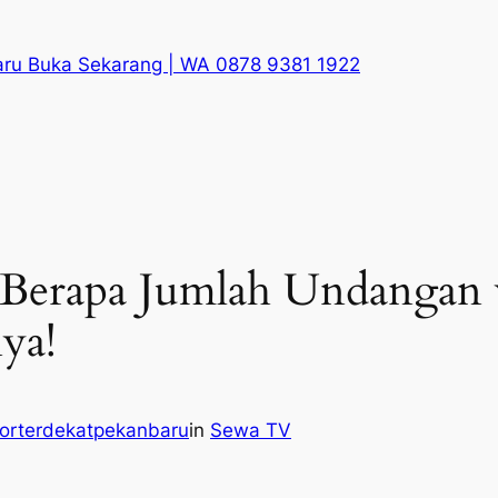
aru Buka Sekarang | WA 0878 9381 1922
Berapa Jumlah Undangan y
ya!
orterdekatpekanbaru
in
Sewa TV