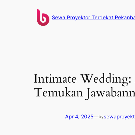
Skip
to
Sewa Proyektor Terdekat Pekanb
content
Intimate Wedding: 
Temukan Jawabann
Apr 4, 2025
—
sewaproyekt
by