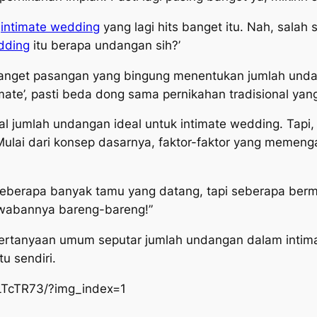
p
intimate wedding
yang lagi hits banget itu. Nah, salah
dding
itu berapa undangan sih?’
banget pasangan yang bingung menentukan jumlah und
mate’, pasti beda dong sama pernikahan tradisional ya
al jumlah undangan ideal untuk
intimate wedding
. Tapi,
Mulai dari konsep dasarnya, faktor-faktor yang memenga
seberapa banyak tamu yang datang, tapi seberapa ber
jawabannya bareng-bareng!”
g pertanyaan umum seputar jumlah undangan dalam
intim
tu sendiri.
LTcTR73/?img_index=1