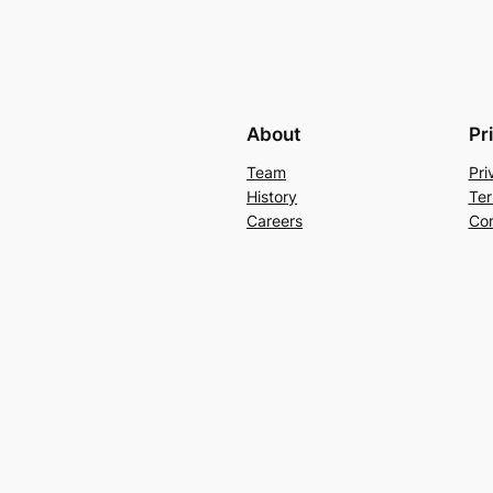
About
Pr
Team
Pri
History
Ter
Careers
Con